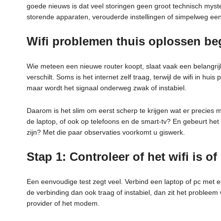
goede nieuws is dat veel storingen geen groot technisch myster
storende apparaten, verouderde instellingen of simpelweg een n
Wifi problemen thuis oplossen beg
Wie meteen een nieuwe router koopt, slaat vaak een belangrijk
verschilt. Soms is het internet zelf traag, terwijl de wifi in hu
maar wordt het signaal onderweg zwak of instabiel.
Daarom is het slim om eerst scherp te krijgen wat er precies mi
de laptop, of ook op telefoons en de smart-tv? En gebeurt het
zijn? Met die paar observaties voorkomt u giswerk.
Stap 1: Controleer of het wifi is of
Een eenvoudige test zegt veel. Verbind een laptop of pc met 
de verbinding dan ook traag of instabiel, dan zit het probleem w
provider of het modem.