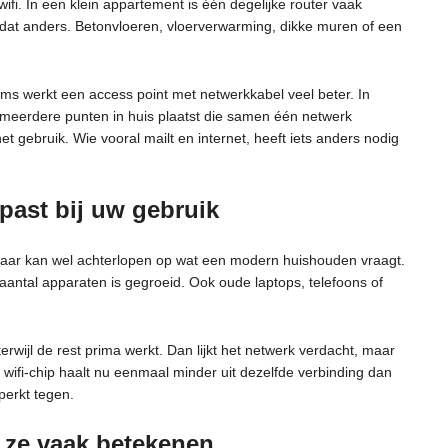
ifi. In een klein appartement is één degelijke router vaak
dat anders. Betonvloeren, vloerverwarming, dikke muren of een
Soms werkt een access point met netwerkkabel veel beter. In
meerdere punten in huis plaatst die samen één netwerk
 gebruik. Wie vooral mailt en internet, heeft iets anders nodig
past bij uw gebruik
, maar kan wel achterlopen op wat een modern huishouden vraagt.
aantal apparaten is gegroeid. Ook oude laptops, telefoons of
erwijl de rest prima werkt. Dan lijkt het netwerk verdacht, maar
 wifi-chip haalt nu eenmaal minder uit dezelfde verbinding dan
perkt tegen.
 ze vaak betekenen