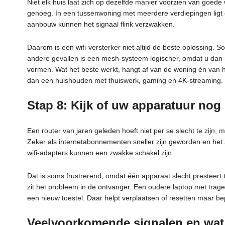
Niet elk huis laat zich op dezelfde manier voorzien van goede w
genoeg. In een tussenwoning met meerdere verdiepingen ligt 
aanbouw kunnen het signaal flink verzwakken.
Daarom is een wifi-versterker niet altijd de beste oplossing. 
andere gevallen is een mesh-systeem logischer, omdat u dan 
vormen. Wat het beste werkt, hangt af van de woning én van het
dan een huishouden met thuiswerk, gaming en 4K-streaming.
Stap 8: Kijk of uw apparatuur nog 
Een router van jaren geleden hoeft niet per se slecht te zijn
Zeker als internetabonnementen sneller zijn geworden en het 
wifi-adapters kunnen een zwakke schakel zijn.
Dat is soms frustrerend, omdat één apparaat slecht presteert t
zit het probleem in de ontvanger. Een oudere laptop met trage
een nieuw toestel. Daar helpt verplaatsen of resetten maar be
Veelvoorkomende signalen en wat