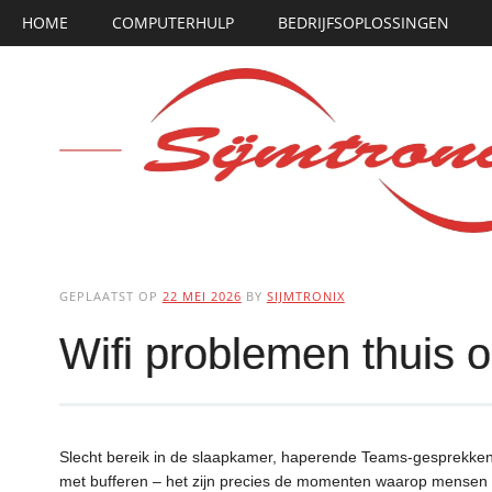
Hoofdmenu
Ga
HOME
COMPUTERHULP
BEDRIJFSOPLOSSINGEN
naar
de
inhoud
GEPLAATST OP
22 MEI 2026
BY
SIJMTRONIX
Wifi problemen thuis 
Slecht bereik in de slaapkamer, haperende Teams-gesprekken aa
met bufferen – het zijn precies de momenten waarop mensen wif