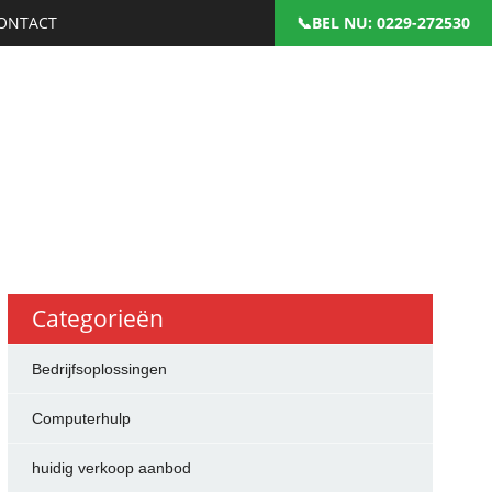
ONTACT
: 0229-272530
Categorieën
Bedrijfsoplossingen
Computerhulp
huidig verkoop aanbod