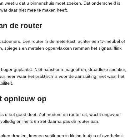
dan weet u dat u binnenshuis moet zoeken. Dat onderscheid is
s wat daar niet mee te maken heeft.
van de router
osdoeners. Een router in de meterkast, achter een tv-meubel of
en, spiegels en metalen oppervlakken remmen het signaal flink
at hoger geplaatst. Niet naast een magnetron, draadloze speaker,
r neer waar het praktisch is voor de aansluiting, niet waar het
iliteit.
ht opnieuw op
ts u het goed doet. Zet modem en router uit, wacht ongeveer
olledig online is en zet daarna pas de router aan.
en draaien, kunnen vastlopen in kleine foutjes of overbelast