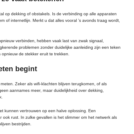
stal op dekking of obstakels. Is de verbinding op alle apparaten
em of internetlijn. Merkt u dat alles vooral ’s avonds traag wordt,
opnieuw verbinden, hebben vaak last van zwak signaal,
rugkerende problemen zonder duidelijke aanleiding zijn een teken
s opnieuw de stekker eruit te trekken.
eten begint
eten. Zeker als wifi-klachten blijven terugkomen, of als
 geen aannames meer, maar duidelijkheid over dekking,
k.
 niet kunnen vertrouwen op een halve oplossing. Een
aar ook rust. In zulke gevallen is het slimmer om het netwerk als
ijven bestrijden.