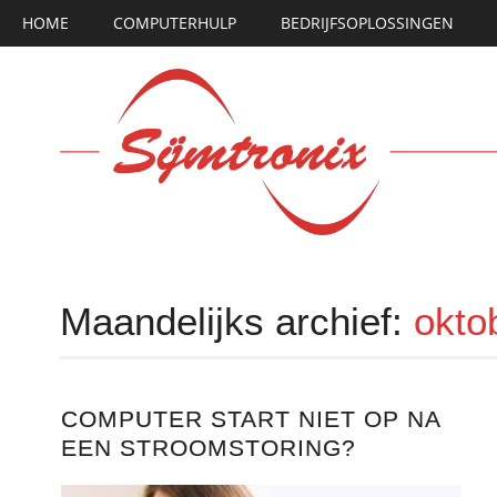
Hoofdmenu
Ga
HOME
COMPUTERHULP
BEDRIJFSOPLOSSINGEN
naar
de
inhoud
Maandelijks archief:
okto
COMPUTER START NIET OP NA
EEN STROOMSTORING?