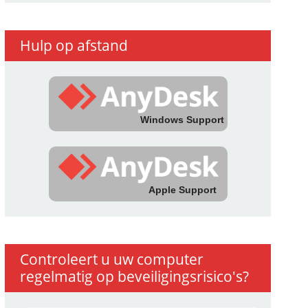
Hulp op afstand
Windows Support
Apple Support
Controleert u uw computer
regelmatig op beveiligingsrisico's?