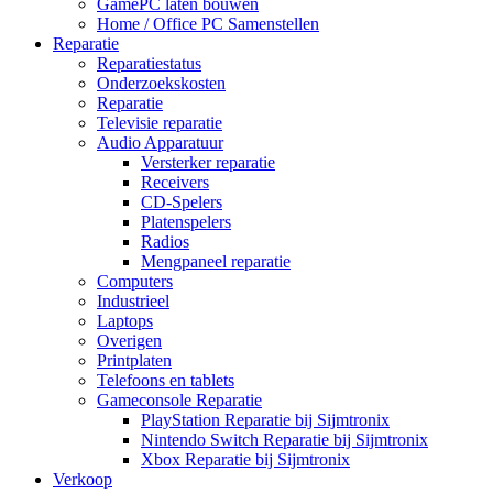
GamePC laten bouwen
Home / Office PC Samenstellen
Reparatie
Reparatiestatus
Onderzoekskosten
Reparatie
Televisie reparatie
Audio Apparatuur
Versterker reparatie
Receivers
CD-Spelers
Platenspelers
Radios
Mengpaneel reparatie
Computers
Industrieel
Laptops
Overigen
Printplaten
Telefoons en tablets
Gameconsole Reparatie
PlayStation Reparatie bij Sijmtronix
Nintendo Switch Reparatie bij Sijmtronix
Xbox Reparatie bij Sijmtronix
Verkoop