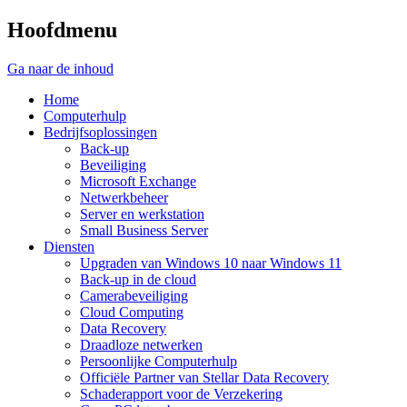
Hoofdmenu
Ga naar de inhoud
Home
Computerhulp
Bedrijfsoplossingen
Back-up
Beveiliging
Microsoft Exchange
Netwerkbeheer
Server en werkstation
Small Business Server
Diensten
Upgraden van Windows 10 naar Windows 11
Back-up in de cloud
Camerabeveiliging
Cloud Computing
Data Recovery
Draadloze netwerken
Persoonlijke Computerhulp
Officiële Partner van Stellar Data Recovery
Schaderapport voor de Verzekering