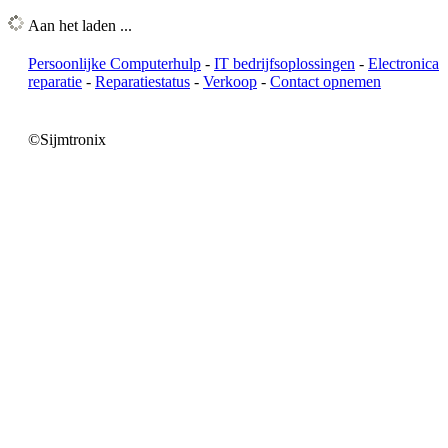
Aan het laden ...
Persoonlijke Computerhulp
-
IT bedrijfsoplossingen
-
Electronica
reparatie
-
Reparatiestatus
-
Verkoop
-
Contact opnemen
©Sijmtronix