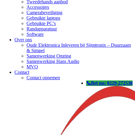
Tweedehands aanbod
Accessoires
Camerabeveiliging
Gebruikte laptops
Gebruikte PC’s
Randapparatuur
Software
Over ons
Oude Elektronica Inleveren bij Sijmtronix – Duurzaam
& Simpel
Samenwerking Omring
Samenwerking Hans Audio
MVO
Contact
Contact opnemen
: 0229-272530