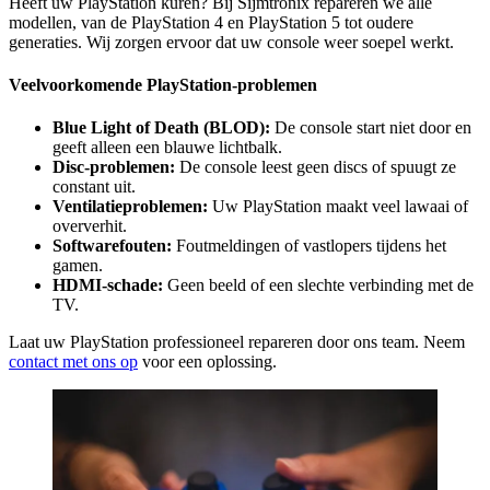
Heeft uw PlayStation kuren? Bij Sijmtronix repareren we alle
modellen, van de PlayStation 4 en PlayStation 5 tot oudere
generaties. Wij zorgen ervoor dat uw console weer soepel werkt.
Veelvoorkomende PlayStation-problemen
Blue Light of Death (BLOD):
De console start niet door en
geeft alleen een blauwe lichtbalk.
Disc-problemen:
De console leest geen discs of spuugt ze
constant uit.
Ventilatieproblemen:
Uw PlayStation maakt veel lawaai of
oververhit.
Softwarefouten:
Foutmeldingen of vastlopers tijdens het
gamen.
HDMI-schade:
Geen beeld of een slechte verbinding met de
TV.
Laat uw PlayStation professioneel repareren door ons team. Neem
contact met ons op
voor een oplossing.