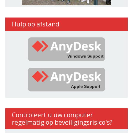
Hulp op afstand
Windows Support
Apple Support
Controleert u uw computer
regelmatig op beveiligingsrisico's?