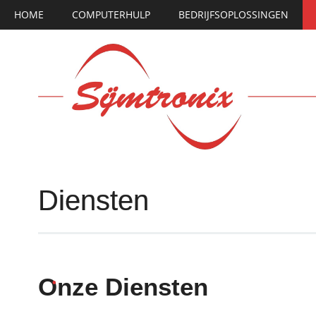
Hoofdmenu
Ga
HOME
COMPUTERHULP
BEDRIJFSOPLOSSINGEN
naar
de
inhoud
Diensten
Onze Diensten