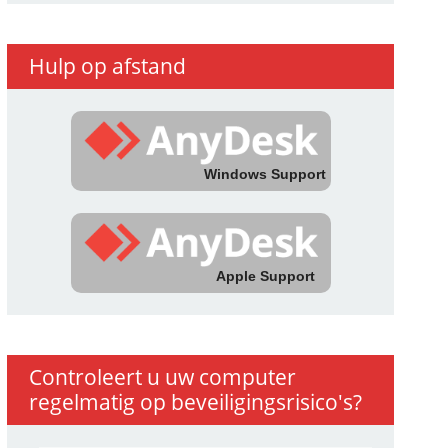
Hulp op afstand
Windows Support
Apple Support
Controleert u uw computer
regelmatig op beveiligingsrisico's?