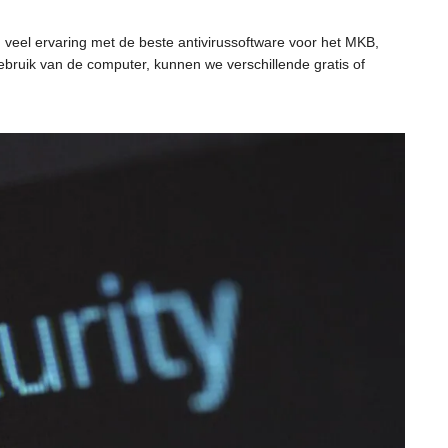
en veel ervaring met de beste antivirussoftware voor het MKB,
ebruik van de computer, kunnen we verschillende gratis of