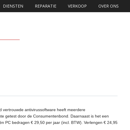
DIENSTEN
REPARATIE
VERKOOP
OVER ONS
jd vertrouwde antivirussoftware heeft meerdere
beste getest door de Consumentenbond. Daarnaast is het een
én PC bedragen € 29,50 per jaar (incl. BTW). Verlengen € 24,95