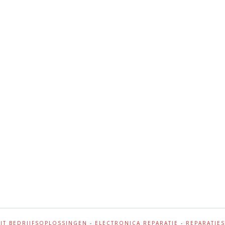
-
IT BEDRIJFSOPLOSSINGEN
-
ELECTRONICA REPARATIE
-
REPARATIE