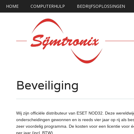
Hoofdmenu
Ga
HOME
COMPUTERHULP
BEDRIJFSOPLOSSINGEN
naar
de
inhoud
Beveiliging
Wij zijn officiële distributeur van ESET NOD32. Deze wereldwi
onderscheidingen gewonnen en is reeds vier jaar op rij als 
zeer voordelig programma. De kosten voor een licentie voor é
per jaar (incl. BTW)