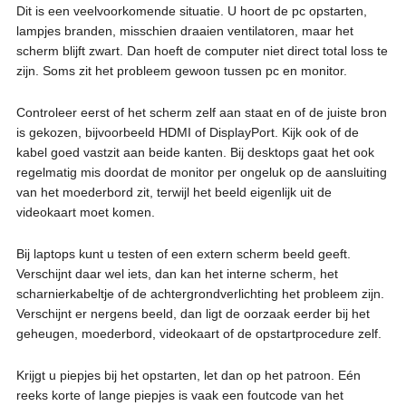
Dit is een veelvoorkomende situatie. U hoort de pc opstarten,
lampjes branden, misschien draaien ventilatoren, maar het
scherm blijft zwart. Dan hoeft de computer niet direct total loss te
zijn. Soms zit het probleem gewoon tussen pc en monitor.
Controleer eerst of het scherm zelf aan staat en of de juiste bron
is gekozen, bijvoorbeeld HDMI of DisplayPort. Kijk ook of de
kabel goed vastzit aan beide kanten. Bij desktops gaat het ook
regelmatig mis doordat de monitor per ongeluk op de aansluiting
van het moederbord zit, terwijl het beeld eigenlijk uit de
videokaart moet komen.
Bij laptops kunt u testen of een extern scherm beeld geeft.
Verschijnt daar wel iets, dan kan het interne scherm, het
scharnierkabeltje of de achtergrondverlichting het probleem zijn.
Verschijnt er nergens beeld, dan ligt de oorzaak eerder bij het
geheugen, moederbord, videokaart of de opstartprocedure zelf.
Krijgt u piepjes bij het opstarten, let dan op het patroon. Eén
reeks korte of lange piepjes is vaak een foutcode van het