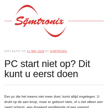
Hoofdmenu
Ga
naar
de
inhoud
GEPLAATST OP
21 MEI 2026
BY
SIJMTRONIX
PC start niet op? Dit
kunt u eerst doen
Een pc die het ineens niet meer doet, komt altijd ongelegen. U
drukt op de aan-knop, maar er gebeurt niets, of u ziet alleen een
zwart scherm, een draaiend ventilatortje of een vreemd