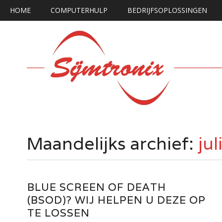
Hoofdmenu
Ga
HOME
COMPUTERHULP
BEDRIJFSOPLOSSINGEN
naar
de
inhoud
Maandelijks archief:
ju
BLUE SCREEN OF DEATH
(BSOD)? WIJ HELPEN U DEZE OP
TE LOSSEN