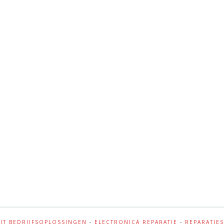
-
IT BEDRIJFSOPLOSSINGEN
-
ELECTRONICA REPARATIE
-
REPARATIE