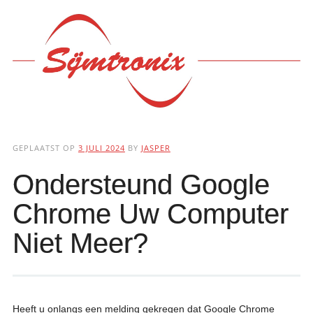
Hoofdmenu
Ga
naar
de
inhoud
GEPLAATST OP
3 JULI 2024
BY
JASPER
Ondersteund Google
Chrome Uw Computer
Niet Meer?
Heeft u onlangs een melding gekregen dat Google Chrome