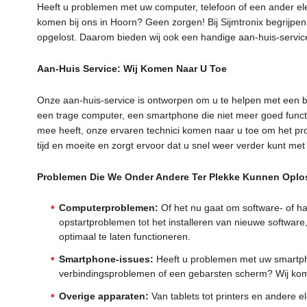
Heeft u problemen met uw computer, telefoon of een ander ele
komen bij ons in Hoorn? Geen zorgen! Bij Sijmtronix begrijpe
opgelost. Daarom bieden wij ook een handige aan-huis-servic
Aan-Huis Service: Wij Komen Naar U Toe
Onze aan-huis-service is ontworpen om u te helpen met een br
een trage computer, een smartphone die niet meer goed funct
mee heeft, onze ervaren technici komen naar u toe om het prob
tijd en moeite en zorgt ervoor dat u snel weer verder kunt met 
Problemen Die We Onder Andere Ter Plekke Kunnen Oplo
Computerproblemen:
Of het nu gaat om software- of h
opstartproblemen tot het installeren van nieuwe softwar
optimaal te laten functioneren.
Smartphone-issues:
Heeft u problemen met uw smartpho
verbindingsproblemen of een gebarsten scherm? Wij kome
Overige apparaten:
Van tablets tot printers en andere e