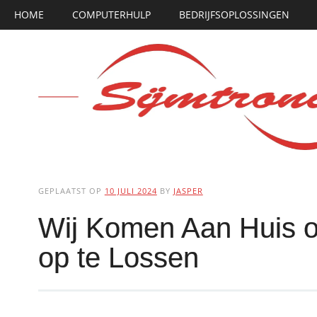
Hoofdmenu
Ga
HOME
COMPUTERHULP
BEDRIJFSOPLOSSINGEN
naar
de
inhoud
GEPLAATST OP
10 JULI 2024
BY
JASPER
Wij Komen Aan Huis 
op te Lossen