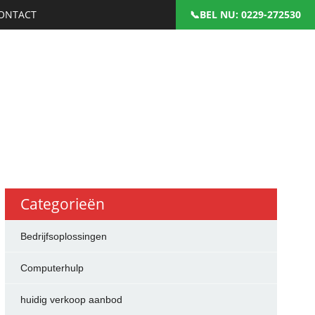
ONTACT
: 0229-272530
Categorieën
Bedrijfsoplossingen
Computerhulp
huidig verkoop aanbod