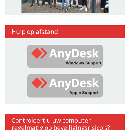
Hulp op afstand
Windows Support
Apple Support
Controleert u uw computer
regelmatig op beveiligingsrisico's?