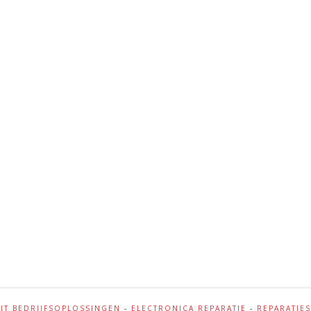
-
IT BEDRIJFSOPLOSSINGEN
-
ELECTRONICA REPARATIE
-
REPARATIE