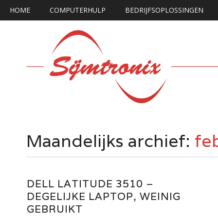
Hoofdmenu
Ga
HOME
COMPUTERHULP
BEDRIJFSOPLOSSINGEN
naar
de
inhoud
Maandelijks archief:
fe
DELL LATITUDE 3510 –
DEGELIJKE LAPTOP, WEINIG
GEBRUIKT