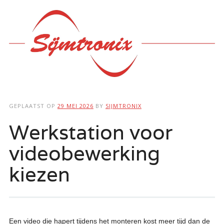
Hoofdmenu
Ga
naar
de
inhoud
GEPLAATST OP
29 MEI 2026
BY
SIJMTRONIX
Werkstation voor
videobewerking
kiezen
Een video die hapert tijdens het monteren kost meer tijd dan de