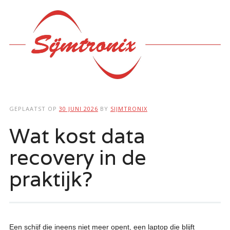
Hoofdmenu
Ga
naar
de
inhoud
GEPLAATST OP
30 JUNI 2026
BY
SIJMTRONIX
Wat kost data
recovery in de
praktijk?
Een schijf die ineens niet meer opent, een laptop die blijft