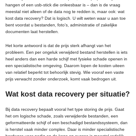
hangen of een usb-stick die onleesbaar is – dan is de vraag
meestal niet alleen of de data nog te redden is, maar ook: wat
kost data recovery? Dat is logisch. U wilt weten waar u aan toe
bent voordat u bestanden, foto’s, administratie of zakelijke
documenten laat herstellen.
Het korte antwoord is dat de prijs sterk afhangt van het
probleem. Een per ongeluk verwijderd bestand herstellen is iets
heel anders dan een harde schijf met fysieke schade openen in
een specialistische omgeving. Daarom lopen de kosten uiteen
van relatief beperkt tot behoorlijk stevig. Wie vooraf een vaste
prijs verwacht zonder onderzoek, komt vaak bedrogen uit.
Wat kost data recovery per situatie?
Bij data recovery bepaalt vooral het type storing de prijs. Gaat
het om logische schade, zoals verwijderde bestanden, een
geformatteerde schijf of een beschadigd bestandssysteem, dan
is herstel vaak minder complex. Daar is minder specialistische
hardware voor nodig en de kans op succes is meestal redelijk