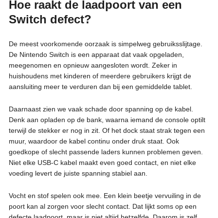
Hoe raakt de laadpoort van een
Switch defect?
De meest voorkomende oorzaak is simpelweg gebruiksslijtage.
De Nintendo Switch is een apparaat dat vaak opgeladen,
meegenomen en opnieuw aangesloten wordt. Zeker in
huishoudens met kinderen of meerdere gebruikers krijgt de
aansluiting meer te verduren dan bij een gemiddelde tablet.
Daarnaast zien we vaak schade door spanning op de kabel.
Denk aan opladen op de bank, waarna iemand de console optilt
terwijl de stekker er nog in zit. Of het dock staat strak tegen een
muur, waardoor de kabel continu onder druk staat. Ook
goedkope of slecht passende laders kunnen problemen geven.
Niet elke USB-C kabel maakt even goed contact, en niet elke
voeding levert de juiste spanning stabiel aan.
Vocht en stof spelen ook mee. Een klein beetje vervuiling in de
poort kan al zorgen voor slecht contact. Dat lijkt soms op een
defecte laadpoort, maar is niet altijd hetzelfde. Daarom is zelf