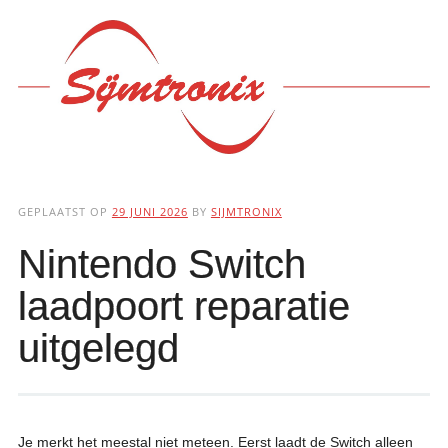
Hoofdmenu
Ga
naar
de
inhoud
GEPLAATST OP
29 JUNI 2026
BY
SIJMTRONIX
Nintendo Switch
laadpoort reparatie
uitgelegd
Je merkt het meestal niet meteen. Eerst laadt de Switch alleen