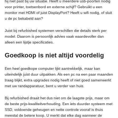
hij niet past bij uw situatie. Heeft u meerdere usb-poorten nodig
voor printer, toetsenbord en externe schijf? Gebruikt u een
monitor met HDMI of juist DisplayPort? Heeft u wifi nodig, of sluit
u de pc bekabeld aan?
Juist bij refurbished systemen verschillen die details sterk per
model. Daarom is persoonlijk advies vaak waardevoller dan
alleen een lijstje specificaties.
Goedkoop is niet altijd voordelig
Een heel goedkope computer lijkt aantrekkelijk, maar kan
uiteindelijk juist duur uitpakken. Als een pc na een paar maanden
traag blijkt, extra upgrades nodig heeft of niet goed samenwerkt
met uw randapparatuur, bent u verder van huis.
Bij refurbished draait het dus niet om de laagste prijs, maar om
de beste prijs-kwaliteitverhouding. Een iets duurder systeem met
SSD, voldoende geheugen en nette controle vooraf is thuis
meestal de betere koop. U merkt dat elke dag wanneer de