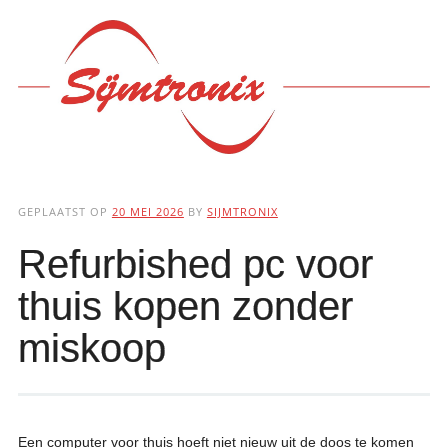
Hoofdmenu
Ga
naar
de
inhoud
GEPLAATST OP
20 MEI 2026
BY
SIJMTRONIX
Refurbished pc voor
thuis kopen zonder
miskoop
Een computer voor thuis hoeft niet nieuw uit de doos te komen