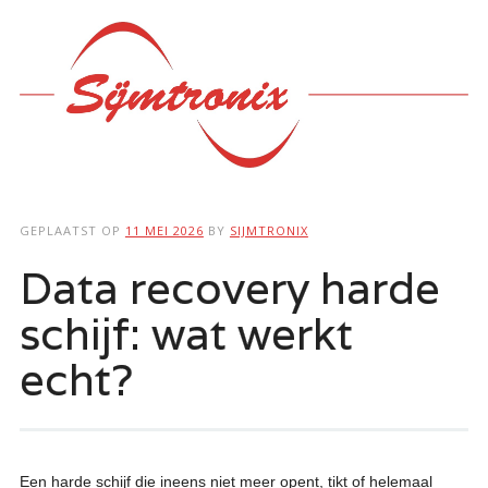
Hoofdmenu
Ga
naar
de
inhoud
GEPLAATST OP
11 MEI 2026
BY
SIJMTRONIX
Data recovery harde
schijf: wat werkt
echt?
Een harde schijf die ineens niet meer opent, tikt of helemaal