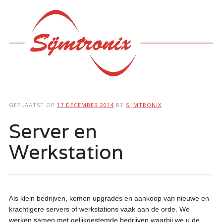
Hoofdmenu
Ga
naar
de
inhoud
GEPLAATST OP
17 DECEMBER 2014
BY
SIJMTRONIX
Server en
Werkstation
Als klein bedrijven, komen upgrades en aankoop van nieuwe en
krachtigere servers of werkstations vaak aan de orde. We
werken samen met gelijkgestemde bedrijven waarbij we u de