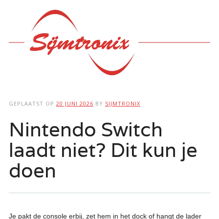
Hoofdmenu
Ga
naar
de
inhoud
GEPLAATST OP
20 JUNI 2026
BY
SIJMTRONIX
Nintendo Switch
laadt niet? Dit kun je
doen
Je pakt de console erbij, zet hem in het dock of hangt de lader