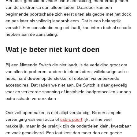
Het dock gebruikt dezelfde usb-c aansluiting, maar vraagt meer
van de elektronica dan alleen laden. Daardoor kan een
beginnende poortschade zich eerst uiten als gedoe met het dock
en pas later als volledig laadprobleem. Dat is een belangrijk
verschil. Een console die nog nét laadt, kan intern toch al schade
hebben aan de aansluiting.
Wat je beter niet kunt doen
Bij een Nintendo Switch die niet laadt, is de verleiding groot om
van alles te proberen: andere telefoonladers, willekeurige usb-c
hubs, hard duwen op de stekker of opladen via onbekende
accessoires. Dat raden we niet aan. De Switch is daar gevoelig
voor en verkeerde spanning of instabiele laadprotocollen kunnen
extra schade veroorzaken.
Ook zelf openmaken is niet altijd verstandig. Bij een simpele
vervanging van een accu of
usb-c poort
lijkt online veel
makkelijk, maar in de praktijk zijn de onderdelen klein, kwetsbaar
en vaak gesoldeerd. Een fout kost dan meer dan een goede