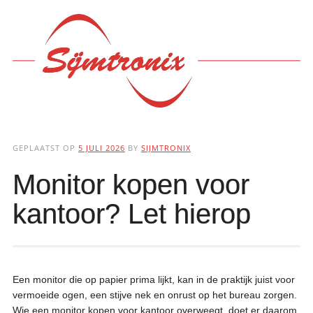
Hoofdmenu
Ga
naar
de
inhoud
GEPLAATST OP
5 JULI 2026
BY
SIJMTRONIX
Monitor kopen voor
kantoor? Let hierop
Een monitor die op papier prima lijkt, kan in de praktijk juist voor
vermoeide ogen, een stijve nek en onrust op het bureau zorgen.
Wie een monitor kopen voor kantoor overweegt, doet er daarom