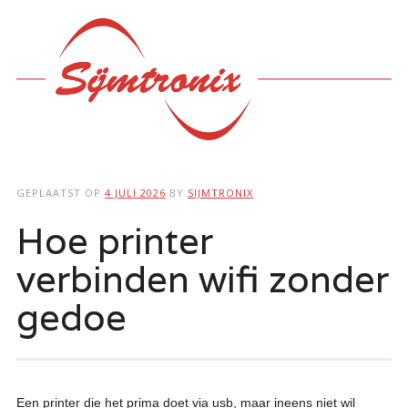
Hoofdmenu
Ga
naar
de
inhoud
GEPLAATST OP
4 JULI 2026
BY
SIJMTRONIX
Hoe printer
verbinden wifi zonder
gedoe
Een printer die het prima doet via usb, maar ineens niet wil