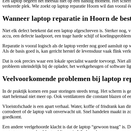
Een laptop begeeft het meestal niet op een handig moment. Het scherm 
verkeerde plek. Wie zoekt op laptop reparatie Hoorn wil dan vooral één
Wanneer laptop reparatie in Hoorn de best
Niet elk defect betekent dat een laptop afgeschreven is. Sterker nog
accu, een defecte laadpoort, een trage harde schijf of koelingsproble
Reparatie is vooral logisch als de laptop verder nog goed aansluit op w
Als de basis goed is, kan gericht herstel de levensduur vaak flink verl
Dat is ook precies waar een lokale specialist waarde toevoegt. Niet al
probleem uiteindelijk bij de oplader, het werkgeheugen of software l
Veelvoorkomende problemen bij laptop re
In de praktijk komen een paar storingen steeds terug. Het scherm is ge
start helemaal niet meer op. Ook ventilatoren die constant blazen of e
Vloeistofschade is een apart verhaal. Water, koffie of frisdrank kan 
corrodeert of de laptop valt onverwacht uit. Snel handelen maakt in zo’
goedkomt.
Een andere veelgehoorde klacht is dat de laptop “gewoon traag” is. Da