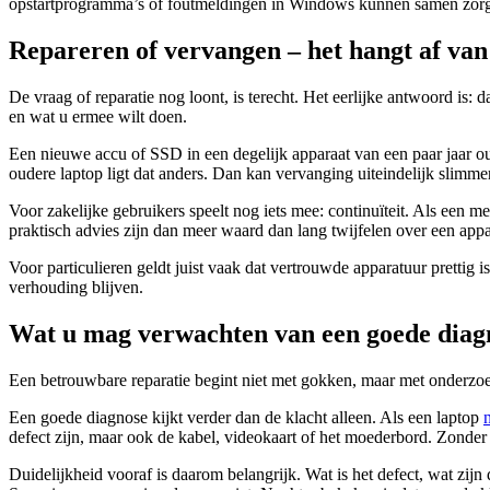
opstartprogramma’s of foutmeldingen in Windows kunnen samen zorgen vo
Repareren of vervangen – het hangt af van 
De vraag of reparatie nog loont, is terecht. Het eerlijke antwoord is: 
en wat u ermee wilt doen.
Een nieuwe accu of SSD in een degelijk apparaat van een paar jaar o
oudere laptop ligt dat anders. Dan kan vervanging uiteindelijk slimmer
Voor zakelijke gebruikers speelt nog iets mee: continuïteit. Als een m
praktisch advies zijn dan meer waard dan lang twijfelen over een appar
Voor particulieren geldt juist vaak dat vertrouwde apparatuur prettig 
verhouding blijven.
Wat u mag verwachten van een goede diag
Een betrouwbare reparatie begint niet met gokken, maar met onderzoeke
Een goede diagnose kijkt verder dan de klacht alleen. Als een laptop
defect zijn, maar ook de kabel, videokaart of het moederbord. Zonder 
Duidelijkheid vooraf is daarom belangrijk. Wat is het defect, wat zijn 