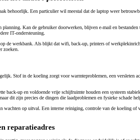
aak behoorlijk. Een particulier wil meestal dat de laptop weer betrouwb
en planning. Kan de gebruiker doorwerken, blijven e-mail en bestanden t
edere IT-ondersteuning.
op op de werkbank. Als blijkt dat wifi, back-up, printers of werkplekinr
er zoeken.
gelijk. Stof in de koeling zorgt voor warmteproblemen, een versleten ac
tte back-up en voldoende vrije schijfruimte houden een systeem stabie
, maar dit zijn precies de dingen die laadproblemen en fysieke schade h
an wachten op uitval. Een interne reiniging, controle van de koeling o
en reparatieadres