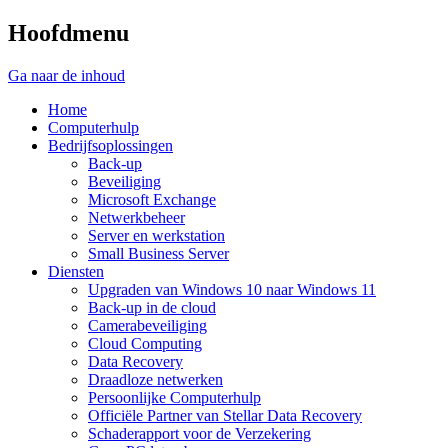
Hoofdmenu
Ga naar de inhoud
Home
Computerhulp
Bedrijfsoplossingen
Back-up
Beveiliging
Microsoft Exchange
Netwerkbeheer
Server en werkstation
Small Business Server
Diensten
Upgraden van Windows 10 naar Windows 11
Back-up in de cloud
Camerabeveiliging
Cloud Computing
Data Recovery
Draadloze netwerken
Persoonlijke Computerhulp
Officiële Partner van Stellar Data Recovery
Schaderapport voor de Verzekering