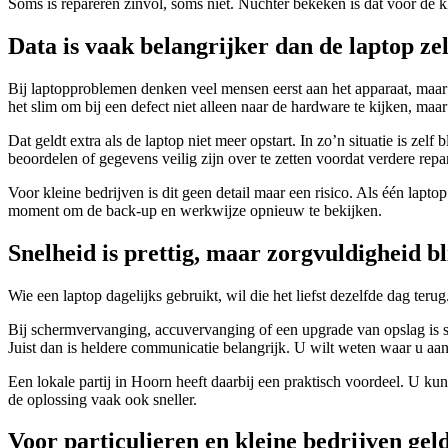
Soms is repareren zinvol, soms niet. Nuchter bekeken is dat voor de k
Data is vaak belangrijker dan de laptop zel
Bij laptopproblemen denken veel mensen eerst aan het apparaat, maar 
het slim om bij een defect niet alleen naar de hardware te kijken, maa
Dat geldt extra als de laptop niet meer opstart. In zo’n situatie is ze
beoordelen of gegevens veilig zijn over te zetten voordat verdere repar
Voor kleine bedrijven is dit geen detail maar een risico. Als één lapt
moment om de back-up en werkwijze opnieuw te bekijken.
Snelheid is prettig, maar zorgvuldigheid bl
Wie een laptop dagelijks gebruikt, wil die het liefst dezelfde dag teru
Bij schermvervanging, accuvervanging of een upgrade van opslag is s
Juist dan is heldere communicatie belangrijk. U wilt weten waar u aan
Een lokale partij in Hoorn heeft daarbij een praktisch voordeel. U ku
de oplossing vaak ook sneller.
Voor particulieren en kleine bedrijven gel