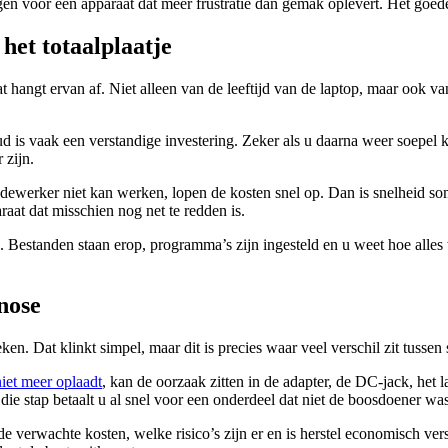
or een apparaat dat meer frustratie dan gemak oplevert. Het goede nieu
het totaalplaatje
dat hangt ervan af. Niet alleen van de leeftijd van de laptop, maar ook v
ud is vaak een verstandige investering. Zeker als u daarna weer soepe
 zijn.
edewerker niet kan werken, lopen de kosten snel op. Dan is snelheid som
aat dat misschien nog net te redden is.
is. Bestanden staan erop, programma’s zijn ingesteld en u weet hoe alles 
nose
n. Dat klinkt simpel, maar dit is precies waar veel verschil zit tussen
niet meer oplaadt
, kan de oorzaak zitten in de adapter, de DC-jack, het l
die stap betaalt u al snel voor een onderdeel dat niet de boosdoener was
de verwachte kosten, welke risico’s zijn er en is herstel economisch ver