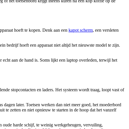
g of het toetsenbord krijgt ineens kuren na een kop koffie op de
 apparaat hoeft te kopen. Denk aan een
kapot scherm
, een versleten
n bedrijf hoeft een apparaat niet altijd het nieuwste model te zijn.
 echt aan de hand is. Soms lijkt een laptop overleden, terwijl het
lende stopcontacten en laders. Het systeem wordt traag, loopt vast of
 pas dagen later. Toetsen werken dan niet meer goed, het moederbord
it te zetten en niet opnieuw te starten in de hoop dat het vanzelf
en oude harde schijf, te weinig werkgeheugen, vervuiling,