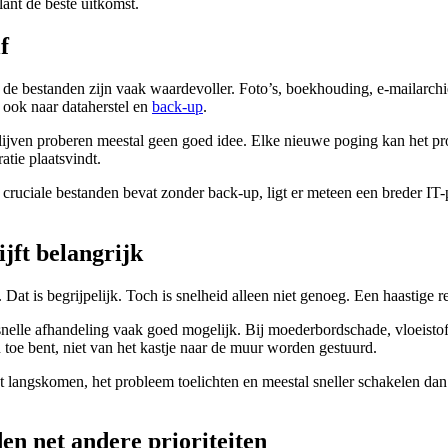
lant de beste uitkomst.
f
de bestanden zijn vaak waardevoller. Foto’s, boekhouding, e-mailarchi
r ook naar dataherstel en
back-up
.
lf blijven proberen meestal geen goed idee. Elke nieuwe poging kan het pr
atie plaatsvindt.
op cruciale bestanden bevat zonder back-up, ligt er meteen een breder IT
ijft belangrijk
g. Dat is begrijpelijk. Toch is snelheid alleen niet genoeg. Een haastige 
nelle afhandeling vaak goed mogelijk. Bij moederbordschade, vloeisto
 toe bent, niet van het kastje naar de muur worden gestuurd.
nt langskomen, het probleem toelichten en meestal sneller schakelen dan
den net andere prioriteiten