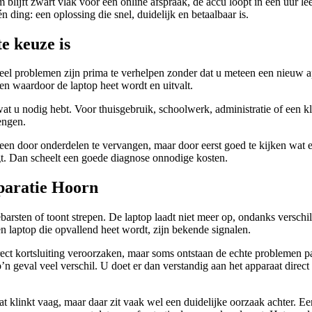
blijft zwart vlak voor een online afspraak, de accu loopt in een uur lee
 ding: een oplossing die snel, duidelijk en betaalbaar is.
e keuze is
, veel problemen zijn prima te verhelpen zonder dat u meteen een nieuw
men waardoor de laptop heet wordt en uitvalt.
at u nodig hebt. Voor thuisgebruik, schoolwerk, administratie of een klei
engen.
leen door onderdelen te vervangen, maar door eerst goed te kijken wat er
igt. Dan scheelt een goede diagnose onnodige kosten.
paratie Hoorn
barsten of toont strepen. De laptop laadt niet meer op, ondanks verschil
en laptop die opvallend heet wordt, zijn bekende signalen.
direct kortsluiting veroorzaken, maar soms ontstaan de echte problemen
n geval veel verschil. U doet er dan verstandig aan het apparaat direct u
t klinkt vaag, maar daar zit vaak wel een duidelijke oorzaak achter. E