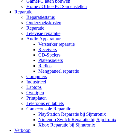
GamePC laten bouwen
Home / Office PC Samenstellen
Reparatie
Reparatiestatus
Onderzoekskosten
Reparatie
Televisie reparatie
Audio Apparatuur
Versterker reparatie
Receivers
CD-Spelers
Platenspelers
Radios
Mengpaneel reparatie
Computers
Industrieel
Laptops
Overigen
Printplaten
Telefoons en tablets
Gameconsole Reparatie
PlayStation Reparatie bij Sijmtronix
Nintendo Switch Reparatie bij Sijmtronix
Xbox Reparatie bij Sijmtronix
Verkoop