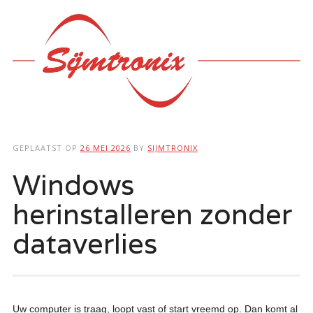
Hoofdmenu
Ga
naar
de
inhoud
GEPLAATST OP
26 MEI 2026
BY
SIJMTRONIX
Windows
herinstalleren zonder
dataverlies
Uw computer is traag, loopt vast of start vreemd op. Dan komt al