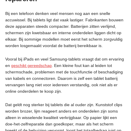
Bij een telefoon denken veel mensen nog aan een snelle
accuwissel. Bij tablets ligt dat vaak lastiger. Fabrikanten bouwen
deze apparaten steeds compacter. Batterijen zitten verlijmd,
schermen zijn kwetsbaar en interne onderdelen liggen dicht op
elkaar. Bij sommige modellen moet eerst het scherm zorgvuldig
worden losgemaakt voordat de batterij bereikbaar is.
Vooral bij iPads en veel Samsung-tablets vraagt dat om ervaring
en
geschikt gereedschap
. Een kleine fout kan al leiden tot
schermschade, problemen met de touchfunctie of beschadiging
van kabels en connectoren. Daarom is zelf een tablet batterij
vervangen lang niet voor iedereen verstandig, ook niet als er
online onderdelen te koop zijn.
Dat geldt nog sterker bij tablets die al ouder zijn. Kunststof clips
worden brozer, lijm reageert anders en onderdelen zijn soms
alleen in wisselende kwaliteit verkrijgbaar. Op papier lijkt een
doe-het-zelfreparatie dan goedkoper, maar als het scherm
breekt of de behuizing vervormt, loopt het totaalbedrag juist op.