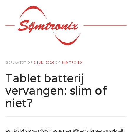
Hoofdmenu
Ga
naar
de
inhoud
GEPLAATST OP
2 JUNI 2026
BY
SIJMTRONIX
Tablet batterij
vervangen: slim of
niet?
Een tablet die van 40% ineens naar 5% zakt, langzaam oplaadt