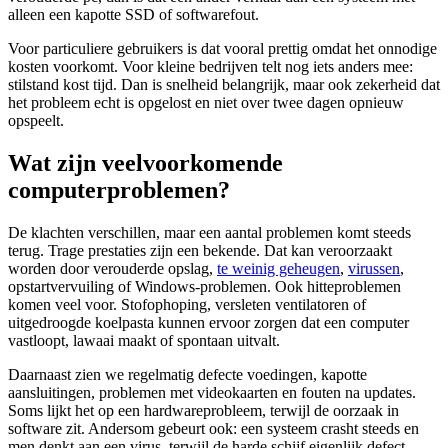
alleen een kapotte SSD of softwarefout.
Voor particuliere gebruikers is dat vooral prettig omdat het onnodige
kosten voorkomt. Voor kleine bedrijven telt nog iets anders mee:
stilstand kost tijd. Dan is snelheid belangrijk, maar ook zekerheid dat
het probleem echt is opgelost en niet over twee dagen opnieuw
opspeelt.
Wat zijn veelvoorkomende
computerproblemen?
De klachten verschillen, maar een aantal problemen komt steeds
terug. Trage prestaties zijn een bekende. Dat kan veroorzaakt
worden door verouderde opslag,
te weinig geheugen
,
virussen
,
opstartvervuiling of Windows-problemen. Ook hitteproblemen
komen veel voor. Stofophoping, versleten ventilatoren of
uitgedroogde koelpasta kunnen ervoor zorgen dat een computer
vastloopt, lawaai maakt of spontaan uitvalt.
Daarnaast zien we regelmatig defecte voedingen, kapotte
aansluitingen, problemen met videokaarten en fouten na updates.
Soms lijkt het op een hardwareprobleem, terwijl de oorzaak in
software zit. Andersom gebeurt ook: een systeem crasht steeds en
men denkt aan een virus, terwijl de harde schijf eigenlijk defect