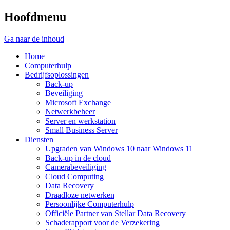
Hoofdmenu
Ga naar de inhoud
Home
Computerhulp
Bedrijfsoplossingen
Back-up
Beveiliging
Microsoft Exchange
Netwerkbeheer
Server en werkstation
Small Business Server
Diensten
Upgraden van Windows 10 naar Windows 11
Back-up in de cloud
Camerabeveiliging
Cloud Computing
Data Recovery
Draadloze netwerken
Persoonlijke Computerhulp
Officiële Partner van Stellar Data Recovery
Schaderapport voor de Verzekering