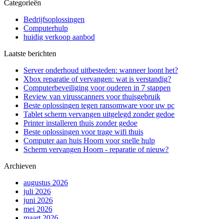
Categorieën
Bedrijfsoplossingen
Computerhulp
huidig verkoop aanbod
Laatste berichten
Server onderhoud uitbesteden: wanneer loont het?
Xbox reparatie of vervangen: wat is verstandig?
Computerbeveiliging voor ouderen in 7 stappen
Review van virusscanners voor thuisgebruik
Beste oplossingen tegen ransomware voor uw pc
Tablet scherm vervangen uitgelegd zonder gedoe
Printer installeren thuis zonder gedoe
Beste oplossingen voor trage wifi thuis
Computer aan huis Hoorn voor snelle hulp
Scherm vervangen Hoorn - reparatie of nieuw?
Archieven
augustus 2026
juli 2026
juni 2026
mei 2026
maart 2026