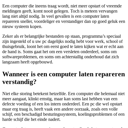
Een computer die ineens traag wordt, niet meer opstart of vreemde
meldingen geeft, komt nooit gelegen. Toch is meteen vervangen
lang niet altijd nodig. In veel gevallen is een computer laten
repareren sneller, voordeliger en verstandiger dan op goed geluk een
nieuw systeem kopen.
Zeker als er belangrijke bestanden op staan, programma’s speciaal
zijn ingesteld of u uw pc dagelijks nodig hebt voor werk, school of
thuisgebruik, loont het om eerst goed te laten kijken wat er echt aan
de hand is. Soms gaat het om een versleten onderdeel, soms om
softwareproblemen, en soms om achterstallig onderhoud dat zich
langzaam heeft opgebouwd.
Wanneer is een computer laten repareren
verstandig?
Niet elke storing betekent hetzelfde. Een computer die helemaal niet
meer aangaat, klinkt ernstig, maar kan soms last hebben van een
defecte voeding of een los intern onderdeel. Een pc die wel opstart
maar erg traag is, heeft vaak een andere oorzaak, zoals een volle
schijf, een beschadigd besturingssysteem, koelingsproblemen of een
harde schijf die het einde nadert.