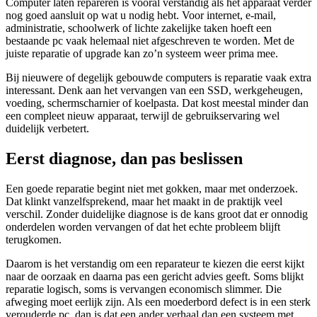
Computer laten repareren is vooral verstandig als het apparaat verder
nog goed aansluit op wat u nodig hebt. Voor internet, e-mail,
administratie, schoolwerk of lichte zakelijke taken hoeft een
bestaande pc vaak helemaal niet afgeschreven te worden. Met de
juiste reparatie of upgrade kan zo’n systeem weer prima mee.
Bij nieuwere of degelijk gebouwde computers is reparatie vaak extra
interessant. Denk aan het vervangen van een SSD, werkgeheugen,
voeding, schermscharnier of koelpasta. Dat kost meestal minder dan
een compleet nieuw apparaat, terwijl de gebruikservaring wel
duidelijk verbetert.
Eerst diagnose, dan pas beslissen
Een goede reparatie begint niet met gokken, maar met onderzoek.
Dat klinkt vanzelfsprekend, maar het maakt in de praktijk veel
verschil. Zonder duidelijke diagnose is de kans groot dat er onnodig
onderdelen worden vervangen of dat het echte probleem blijft
terugkomen.
Daarom is het verstandig om een reparateur te kiezen die eerst kijkt
naar de oorzaak en daarna pas een gericht advies geeft. Soms blijkt
reparatie logisch, soms is vervangen economisch slimmer. Die
afweging moet eerlijk zijn. Als een moederbord defect is in een sterk
verouderde pc, dan is dat een ander verhaal dan een systeem met