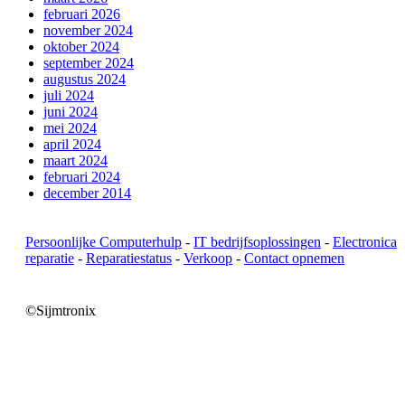
februari 2026
november 2024
oktober 2024
september 2024
augustus 2024
juli 2024
juni 2024
mei 2024
april 2024
maart 2024
februari 2024
december 2014
Persoonlijke Computerhulp
-
IT bedrijfsoplossingen
-
Electronica
reparatie
-
Reparatiestatus
-
Verkoop
-
Contact opnemen
©Sijmtronix