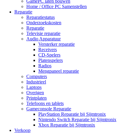
GamePC laten bouwen
Home / Office PC Samenstellen
Reparatie
Reparatiestatus
Onderzoekskosten
Reparatie
Televisie reparatie
Audio Apparatuur
Versterker reparatie
Receivers
CD-Spelers
Platenspelers
Radios
Mengpaneel reparatie
Computers
Industrieel
Laptops
Overigen
Printplaten
Telefoons en tablets
Gameconsole Reparatie
PlayStation Reparatie bij Sijmtronix
Nintendo Switch Reparatie bij Sijmtronix
Xbox Reparatie bij Sijmtronix
Verkoop