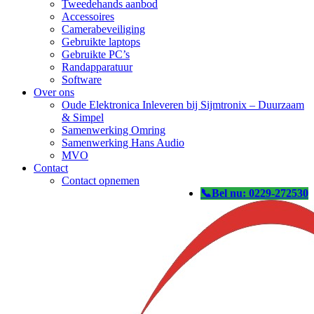
Tweedehands aanbod
Accessoires
Camerabeveiliging
Gebruikte laptops
Gebruikte PC’s
Randapparatuur
Software
Over ons
Oude Elektronica Inleveren bij Sijmtronix – Duurzaam
& Simpel
Samenwerking Omring
Samenwerking Hans Audio
MVO
Contact
Contact opnemen
: 0229-272530