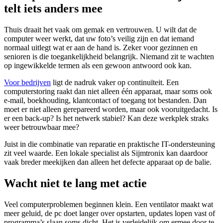
telt iets anders mee
Thuis draait het vaak om gemak en vertrouwen. U wilt dat de
computer weer werkt, dat uw foto’s veilig zijn en dat iemand
normaal uitlegt wat er aan de hand is. Zeker voor gezinnen en
senioren is die toegankelijkheid belangrijk. Niemand zit te wachten
op ingewikkelde termen als een gewoon antwoord ook kan.
Voor bedrijven
ligt de nadruk vaker op continuïteit. Een
computerstoring raakt dan niet alleen één apparaat, maar soms ook
e-mail, boekhouding, klantcontact of toegang tot bestanden. Dan
moet er niet alleen gerepareerd worden, maar ook vooruitgedacht. Is
er een back-up? Is het netwerk stabiel? Kan deze werkplek straks
weer betrouwbaar mee?
Juist in die combinatie van reparatie en praktische IT-ondersteuning
zit veel waarde. Een lokale specialist als Sijmtronix kan daardoor
vaak breder meekijken dan alleen het defecte apparaat op de balie.
Wacht niet te lang met actie
Veel computerproblemen beginnen klein. Een ventilator maakt wat
meer geluid, de pc doet langer over opstarten, updates lopen vast of
programma’s slaan soms dicht. Het is verleidelijk om ermee door te