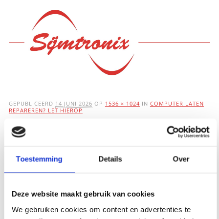
Hoofdmenu
Ga
naar
de
inhoud
GEPUBLICEERD
14 JUNI 2026
OP
1536 × 1024
IN
COMPUTER LATEN
REPAREREN? LET HIEROP
Computer laten
repareren? Let hierop
Toestemming
Details
Over
Deze website maakt gebruik van cookies
We gebruiken cookies om content en advertenties te