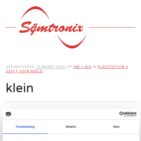
Hoofdmenu
Ga
naar
de
inhoud
GEPUBLICEERD
15 MAART 2025
OP
640 × 424
IN
PLAYSTATION 5
GEEFT GEEN BEELD
klein
Toestemming
Details
Over