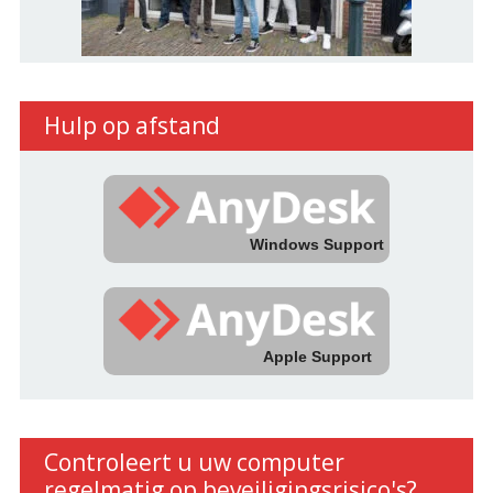
Hulp op afstand
Windows Support
Apple Support
Controleert u uw computer
regelmatig op beveiligingsrisico's?