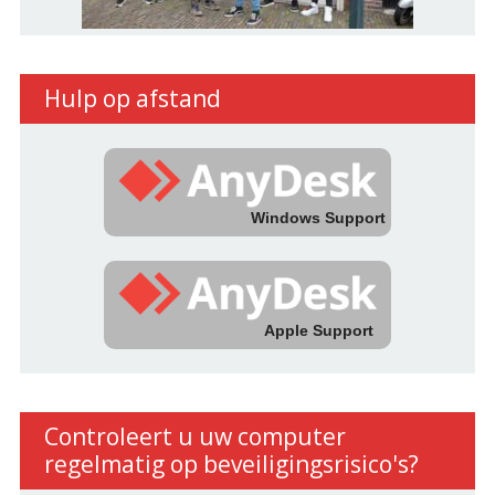
Hulp op afstand
Windows Support
Apple Support
Controleert u uw computer
regelmatig op beveiligingsrisico's?