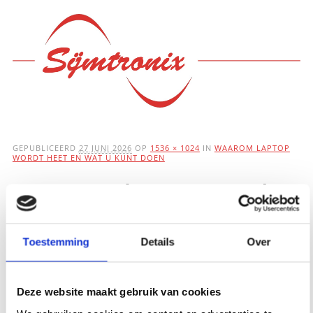
Hoofdmenu
Ga
naar
de
inhoud
GEPUBLICEERD
27 JUNI 2026
OP
1536 × 1024
IN
WAAROM LAPTOP
WORDT HEET EN WAT U KUNT DOEN
Waarom laptop wordt
heet en wat u kunt
Toestemming
Details
Over
doen
Deze website maakt gebruik van cookies