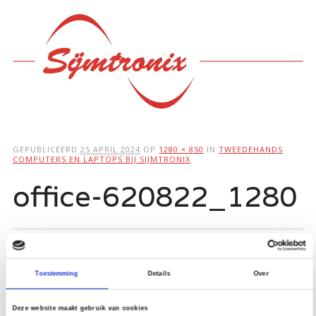
Hoofdmenu
Ga
naar
de
inhoud
GEPUBLICEERD
25 APRIL 2024
OP
1280 × 850
IN
TWEEDEHANDS
COMPUTERS EN LAPTOPS BIJ SIJMTRONIX
office-620822_1280
Toestemming
Details
Over
Deze website maakt gebruik van cookies