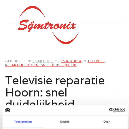
Hoofdmenu
Ga
naar
de
inhoud
GEPUBLICEERD
17 MEI 2026
OP
1536 × 1024
IN
TELEVISIE
REPARATIE HOORN: SNEL DUIDELIJKHEID
Televisie reparatie
Hoorn: snel
duidelijkheid
Toestemming
Details
Over