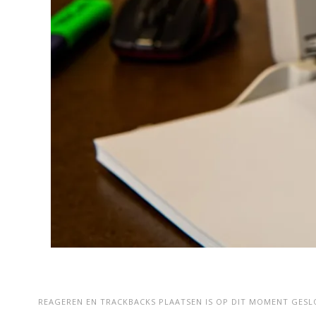
REAGEREN EN TRACKBACKS PLAATSEN IS OP DIT MOMENT GESL