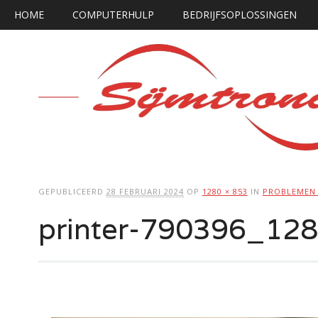
Hoofdmenu
Ga
HOME
COMPUTERHULP
BEDRIJFSOPLOSSINGEN
naar
de
inhoud
GEPUBLICEERD
28 FEBRUARI 2024
OP
1280 × 853
IN
PROBLEMEN 
printer-790396_12