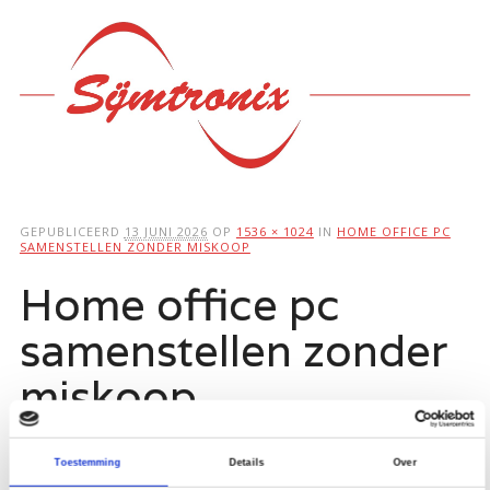
Hoofdmenu
Ga
naar
de
inhoud
GEPUBLICEERD
13 JUNI 2026
OP
1536 × 1024
IN
HOME OFFICE PC
SAMENSTELLEN ZONDER MISKOOP
Home office pc
samenstellen zonder
miskoop
Toestemming
Details
Over