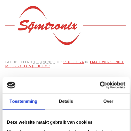
Hoofdmenu
Ga
naar
de
inhoud
GEPUBLICEERD
16 JUNI 2026
OP
1536 × 1024
IN
EMAIL WERKT NIET
MEER? ZO LOS JE HET OP
Email werkt niet
meer? Zo los je het
op
Toestemming
Details
Over
Deze website maakt gebruik van cookies