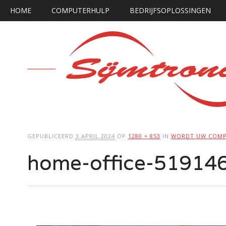
Hoofdmenu
Ga
HOME
COMPUTERHULP
BEDRIJFSOPLOSSINGEN
naar
de
inhoud
GEPUBLICEERD
3 APRIL 2024
OP
1280 × 853
IN
WORDT UW COMP
home-office-51914