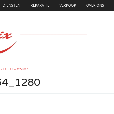
DIENSTEN
REPARATIE
VERKOOP
OVER ONS
UTER ERG WARM?
64_1280