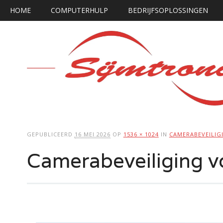
Hoofdmenu
Ga
HOME
COMPUTERHULP
BEDRIJFSOPLOSSINGEN
naar
de
inhoud
GEPUBLICEERD
16 MEI 2026
OP
1536 × 1024
IN
CAMERABEVEILIGI
Camerabeveiliging vo