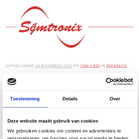
Hoofdmenu
Ga
naar
de
inhoud
GEPUBLICEERD
14 NOVEMBER 2023
OP
1280 × 853
IN
REPARATIE
technician-
8323996_1280
Toestemming
Details
Over
Deze website maakt gebruik van cookies
We gebruiken cookies om content en advertenties te
personaliseren, om functies voor social media te bieden