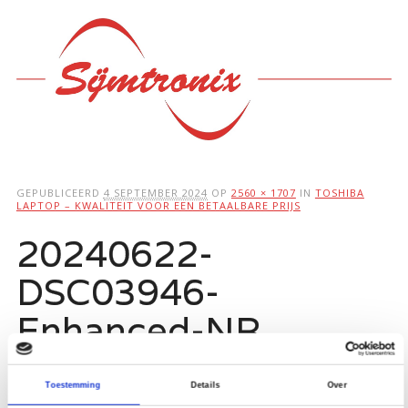
Hoofdmenu
Ga
naar
de
inhoud
GEPUBLICEERD
4 SEPTEMBER 2024
OP
2560 × 1707
IN
TOSHIBA
LAPTOP – KWALITEIT VOOR EEN BETAALBARE PRIJS
20240622-
DSC03946-
Enhanced-NR
Toestemming
Details
Over