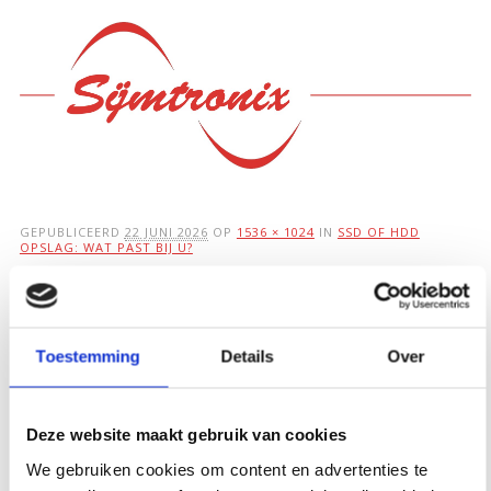
Hoofdmenu
Ga
naar
de
inhoud
GEPUBLICEERD
22 JUNI 2026
OP
1536 × 1024
IN
SSD OF HDD
OPSLAG: WAT PAST BIJ U?
SSD of HDD opslag:
wat past bij u?
Toestemming
Details
Over
Deze website maakt gebruik van cookies
We gebruiken cookies om content en advertenties te