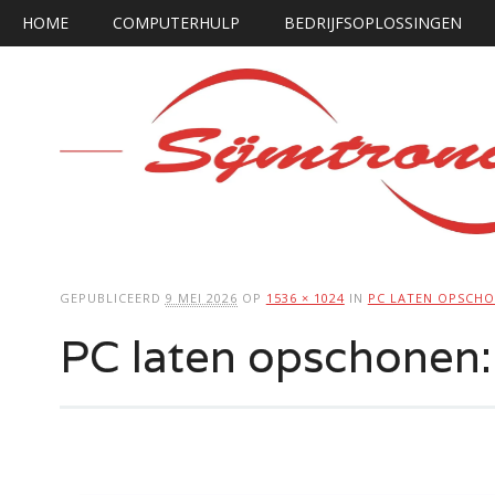
Hoofdmenu
Ga
HOME
COMPUTERHULP
BEDRIJFSOPLOSSINGEN
naar
de
inhoud
GEPUBLICEERD
9 MEI 2026
OP
1536 × 1024
IN
PC LATEN OPSCHON
PC laten opschonen: 