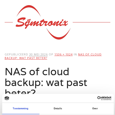
Hoofdmenu
Ga
naar
de
inhoud
GEPUBLICEERD
30 MEI 2026
OP
1536 × 1024
IN
NAS OF CLOUD
BACKUP: WAT PAST BETER?
NAS of cloud
backup: wat past
beter?
Toestemming
Details
Over