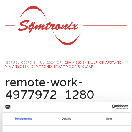
Hoofdmenu
Ga
naar
de
inhoud
GEPUBLICEERD
24 JULI 2024
OP
1280 × 860
IN
HULP OP AFSTAND
VIA ANYDESK: SIJMTRONIX STAAT VOOR U KLAAR
remote-work-
4977972_1280
Toestemming
Details
Over