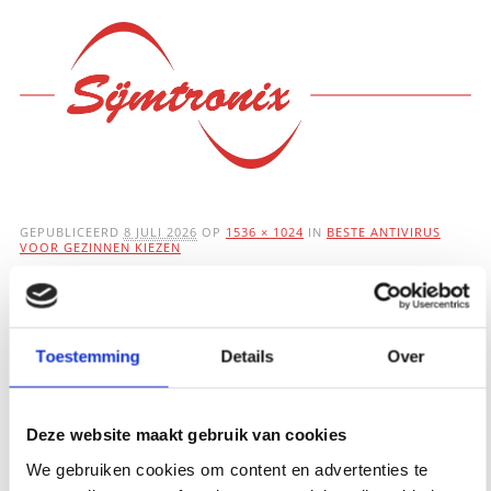
Hoofdmenu
Ga
naar
de
inhoud
GEPUBLICEERD
8 JULI 2026
OP
1536 × 1024
IN
BESTE ANTIVIRUS
VOOR GEZINNEN KIEZEN
Beste antivirus voor
gezinnen kiezen
Toestemming
Details
Over
Deze website maakt gebruik van cookies
We gebruiken cookies om content en advertenties te